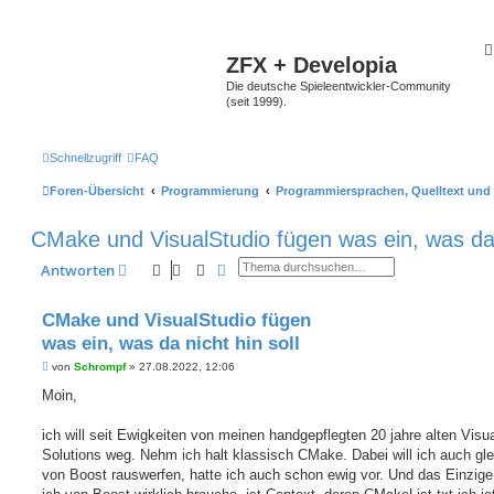
ZFX + Developia
Die deutsche Spieleentwickler-Community
(seit 1999).
Schnellzugriff
FAQ
Foren-Übersicht
Programmierung
Programmiersprachen, Quelltext und 
CMake und VisualStudio fügen was ein, was da n
Suche
Erweiterte Suche
Antworten
CMake und VisualStudio fügen
was ein, was da nicht hin soll
B
von
Schrompf
»
27.08.2022, 12:06
e
i
Moin,
t
r
a
ich will seit Ewigkeiten von meinen handgepflegten 20 jahre alten Visu
g
Solutions weg. Nehm ich halt klassisch CMake. Dabei will ich auch gle
von Boost rauswerfen, hatte ich auch schon ewig vor. Und das Einzige