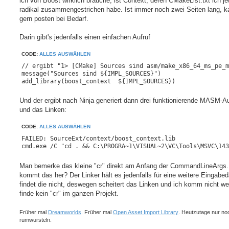
ich von Boost wirklich brauche, ist Context, deren CMakeList.txt ich je
radikal zusammengestrichen habe. Ist immer noch zwei Seiten lang, k
gern posten bei Bedarf.
Darin gibt's jedenfalls einen einfachen Aufruf
CODE:
ALLES AUSWÄHLEN
// ergibt "1> [CMake] Sources sind asm/make_x86_64_ms_pe_m
message("Sources sind ${IMPL_SOURCES}")

Und der ergibt nach Ninja generiert dann drei funktionierende MASM-Au
und das Linken:
CODE:
ALLES AUSWÄHLEN
FAILED: SourceExt/context/boost_context.lib 

Man bemerke das kleine "cr" direkt am Anfang der CommandLineArgs
kommt das her? Der Linker hält es jedenfalls für eine weitere Eingabed
findet die nicht, deswegen scheitert das Linken und ich komm nicht wei
finde kein "cr" im ganzen Projekt.
Früher mal
Dreamworlds
. Früher mal
Open Asset Import Library
. Heutzutage nur no
rumwursteln.