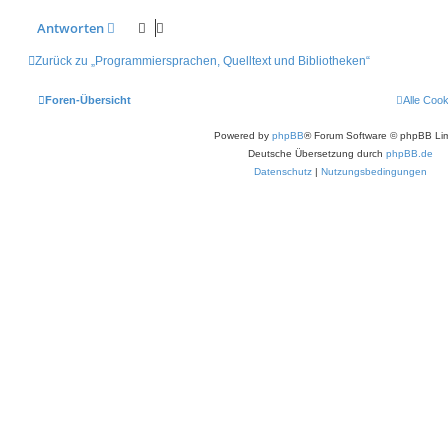
Antworten
Zurück zu „Programmiersprachen, Quelltext und Bibliotheken“
Foren-Übersicht
Alle Coo
Powered by
phpBB
® Forum Software © phpBB Lim
Deutsche Übersetzung durch
phpBB.de
Datenschutz
|
Nutzungsbedingungen