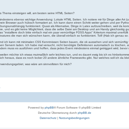
 ins Thema einsteigen will, am besten seine HTML Seiten?
 mindestens ebenso wichtige Anwendung: Lokale HTML Seiten. Ich notiere mir für Dinge aller Art (
 mein Browser auch hübsch formatiert an. Ich kann dann einen Schritt weiter gehen und per Pyth
mgebungsunabhängig funktioniert. Quasi als Alternative, Dinge in Latex aufzuschreiben, weil da
nie, und es gibt keine Möglichkeit, dass die selbe Datei am Desktop und am Handy gleichzeitig
installiere doch bitte einfach mal ein paar vernünftige FOSS Apps" Kriterium maximal unerfüllt is
 Features die man sich wünschen kann, die überall einfach so funktioniert. Toll! (Hab ich genau
 und ich kann mit minimalen CSS Kenntnissen Seiten bauen, die ok aussehen und sich vernünftig 
ernen Servern laden. Ich habe mal versucht, nicht benötigte Definitionen automatisch zu löschen, 
ndern muss es ausführen und hoffen, dass jedes Event mindestens einmal getriggert wird, bevor 
zuweilen möchte ich etwas mutmaßlich sehr leichtes tun, und es dauert ewig bis ich es hinbekomme
 sich heraus, dass es noch locker 20 andere ähnliche Frameworks gibt. Nur welches soll ich da b
Anwendungsgebiet, was wäre am sinnvollsten für mich?
“
Powered by
phpBB
® Forum Software © phpBB Limited
Deutsche Übersetzung durch
phpBB.de
Datenschutz
|
Nutzungsbedingungen