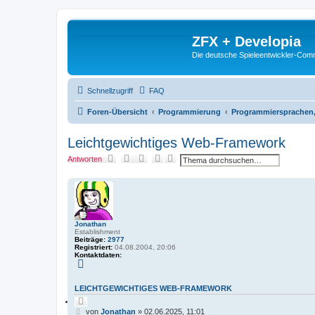
ZFX + Developia
Die deutsche Spieleentwickler-Comm
Schnellzugriff
FAQ
Foren-Übersicht
Programmierung
Programmiersprachen, 
Leichtgewichtiges Web-Framework
S
E
Antworten
u
r
c
w
h
e
e
i
t
e
r
Jonathan
t
Establishment
e
Beiträge:
2977
S
Registriert:
04.08.2004, 20:06
u
Kontaktdaten:
c
K
h
o
e
n
t
LEICHTGEWICHTIGES WEB-FRAMEWORK
a
Z
k
i
t
B
von
Jonathan
»
02.06.2025, 11:01