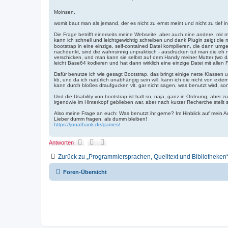
t
d
e
i
a
i
e
t
Moinsen,
r
e
t
e
n
womit baut man als jemand, der es nicht zu ernst meint und nicht zu tief
r
n
v
a
o
Die Frage betrifft einerseits meine Webseite, aber auch eine andere, mir
g
n
kann ich schnell und leichtgewichtig schreiben und dank Plugin zeigt die
J
bootstrap in eine einzige, self-contained Datei kompilieren, die dann u
o
nachdenkt, sind die wahnsinnig unpraktisch - ausdrucken tut man die eh 
n
verschicken, und man kann sie selbst auf dem Handy meiner Mutter (wo das "
a
leicht Base64 kodieren und hat dann wirklich eine einzige Datei mit allen
t
h
Dafür benutze ich wie gesagt Bootstrap, das bringt einige nette Klassen
a
kb, und da ich natürlich unabhängig sein will, kann ich die nicht von ext
n
kann durch bloßes draufgucken vlt. gar nicht sagen, was benutzt wird, so
Und die Usability von bootstrap ist halt so, naja, ganz in Ordnung, aber 
irgendwie im Hinterkopf geblieben war, aber nach kurzer Recherche stellt
Also meine Frage an euch: Was benutzt ihr gerne? Im Hinblick auf mein 
Lieber dumm fragen, als dumm bleiben!
https://jonathank.de/games/
Antworten
Zurück zu „Programmiersprachen, Quelltext und Bibliotheken
Foren-Übersicht