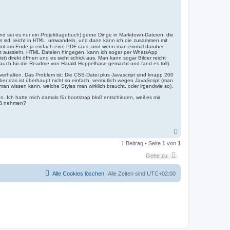
und sei es nur ein Projekttagebuch) gerne Dinge in Markdown-Dateien, die
on
leicht in
umwandeln, und dann kann ich die zusammen mit
md
HTML
 kommt am Ende ja einfach eine PDF raus, und wenn man einmal darüber
 gut aussieht. HTML Dateien hingegen, kann ich sogar per WhatsApp
t) direkt öffnen und es sieht schick aus. Man kann sogar Bilder reicht
 so auch für die Readme von Harald Hoppelhase gemacht und fand es toll).
verhalten. Das Problem ist: Die CSS-Datei plus Javascript sind knapp 200
aber das ist überhaupt nicht so einfach, vermutlich wegen JavaScript (man
man wissen kann, welche Styles man wirklich braucht, oder irgendwie so).
n. Ich hatte mich damals für bootstrap bloß entschieden, weil es mir
loß nehmen?
N
a
1 Beitrag • Seite
1
von
1
c
h
Gehe zu
o
b
Alle Cookies löschen
Alle Zeiten sind
UTC+02:00
e
n