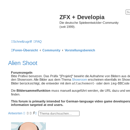
ZFX + Developia
Die deutsche Spieleentwickler-Community
(seit 1999).
Schnellzugriff
FAQ
Foren-Übersicht
Community
Vorstellungsbereich
Alien Shoot
Forumsregeln
Bitte Präfixe benutzen. Das Präfix "[Projekt]" bewirkt die Aufnahme von Bildern aus 
den Showroom. Alle Bilder aus dem Thema
Showroom
erscheinen ebenfalls im Show
Bilder berücksichtigt, die entweder mit dem
- oder dem
-BBCode 
attachement
img
Die
Bildersammelfunktion
muss manuell ausgeführt werden, die URL dazu und we
finden.
This forum is primarily intended for German-language video game developers
information targeted at end users.
S
E
Antworten
u
r
c
w
h
e
e
i
t