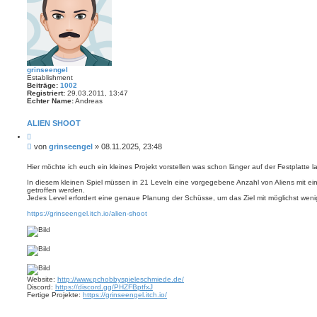
e
r
t
e
S
u
c
h
grinseengel
e
Establishment
Beiträge:
1002
Registriert:
29.03.2011, 13:47
Echter Name:
Andreas
ALIEN SHOOT
Z
i
B
von
grinseengel
»
08.11.2025, 23:48
t
e
i
i
e
Hier möchte ich euch ein kleines Projekt vorstellen was schon länger auf der Festplatte l
r
t
e
In diesem kleinen Spiel müssen in 21 Leveln eine vorgegebene Anzahl von Aliens mit e
r
n
getroffen werden.
a
Jedes Level erfordert eine genaue Planung der Schüsse, um das Ziel mit möglichst wenig
g
https://grinseengel.itch.io/alien-shoot
Website:
http://www.pchobbyspieleschmiede.de/
Discord:
https://discord.gg/PHZFBptfxJ
Fertige Projekte:
https://grinseengel.itch.io/