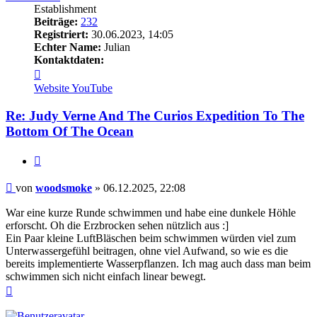
Establishment
Beiträge:
232
Registriert:
30.06.2023, 14:05
Echter Name:
Julian
Kontaktdaten:
Kontaktdaten
von
Website
YouTube
woodsmoke
Re: Judy Verne And The Curios Expedition To The
Bottom Of The Ocean
Zitieren
Beitrag
von
woodsmoke
»
06.12.2025, 22:08
War eine kurze Runde schwimmen und habe eine dunkele Höhle
erforscht. Oh die Erzbrocken sehen nützlich aus :]
Ein Paar kleine LuftBläschen beim schwimmen würden viel zum
Unterwassergefühl beitragen, ohne viel Aufwand, so wie es die
bereits implementierte Wasserpflanzen. Ich mag auch dass man beim
schwimmen sich nicht einfach linear bewegt.
Nach
oben