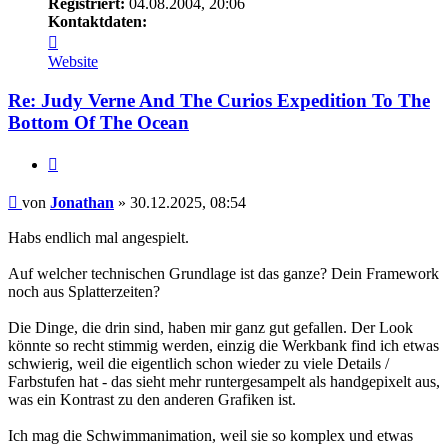
Registriert:
04.08.2004, 20:06
Kontaktdaten:
Kontaktdaten
von
Website
Jonathan
Re: Judy Verne And The Curios Expedition To The
Bottom Of The Ocean
Zitieren
Beitrag
von
Jonathan
»
30.12.2025, 08:54
Habs endlich mal angespielt.
Auf welcher technischen Grundlage ist das ganze? Dein Framework
noch aus Splatterzeiten?
Die Dinge, die drin sind, haben mir ganz gut gefallen. Der Look
könnte so recht stimmig werden, einzig die Werkbank find ich etwas
schwierig, weil die eigentlich schon wieder zu viele Details /
Farbstufen hat - das sieht mehr runtergesampelt als handgepixelt aus,
was ein Kontrast zu den anderen Grafiken ist.
Ich mag die Schwimmanimation, weil sie so komplex und etwas