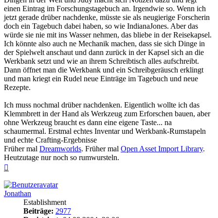
einen Eintrag im Forschungstagebuch an. Irgendwie so. Wenn ich
jetzt gerade drüber nachdenke, müsste sie als neugierige Forscherin
doch ein Tagebuch dabei haben, so wie IndianaJones. Aber das
würde sie nie mit ins Wasser nehmen, das bliebe in der Reisekapsel.
Ich könnte also auch ne Mechanik machen, dass sie sich Dinge in
der Spielwelt anschaut und dann zurück in der Kapsel sich an die
Werkbank setzt und wie an ihrem Schreibtisch alles aufschreibt.
Dann öffnet man die Werkbank und ein Schreibgeräusch erklingt
und man kriegt ein Rudel neue Einträge im Tagebuch und neue
Rezepte.
Ich muss nochmal drüber nachdenken. Eigentlich wollte ich das
Klemmbrett in der Hand als Werkzeug zum Erforschen bauen, aber
ohne Werkzeug braucht es dann eine eigene Taste... na
schaumermal. Erstmal echtes Inventar und Werkbank-Rumstapeln
und echte Crafting-Ergebnisse
Früher mal
Dreamworlds
. Früher mal
Open Asset Import Library
.
Heutzutage nur noch so rumwursteln.
Nach
oben
Jonathan
Establishment
Beiträge:
2977