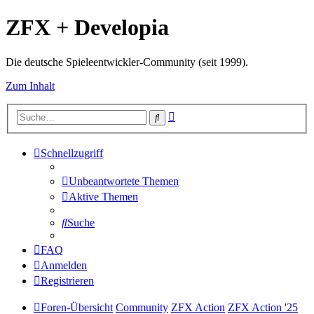
ZFX + Developia
Die deutsche Spieleentwickler-Community (seit 1999).
Zum Inhalt
Erweiterte
Suche
Suche
Schnellzugriff
Unbeantwortete Themen
Aktive Themen
Suche
FAQ
Anmelden
Registrieren
Foren-Übersicht
Community
ZFX Action
ZFX Action '25