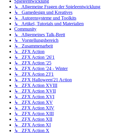
Spieleentwicklung
↳ Allgemeine Fragen der Spieleentwicklung
↳ Gamedesign und Kreatives
↳ Autorensysteme und Toolkits
↳ Artikel, Tutorials und Materialien
Community
↳ Allgemeines Talk-Brett
↳ Vorstellungsbereich
↳ Zusammenarbeit
↳ ZFX Action
↳ ZFX Action '26'1
↳ ZFX Action '25
↳ ZFX Action '24 - Winter
↳ ZFX Action 23'1
↳ ZFX Halloween'21 Action
↳ ZFX Action XVIII
↳ ZFX Action XVII
↳ ZFX Action XVI
↳ ZFX Action XV
↳ ZFX Action XIV
↳ ZFX Action XIII
↳ ZFX Action XII
↳ ZFX Action XI
↳ ZFX Action X