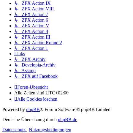
↳ ZFX Action IX
↳ ZFX Action VIII
↳ ZFX Action 7
↳ ZFX Action 6
↳ ZFX Action V
↳ ZFX Action 4
↳ ZFX Action III
↳ ZFX Action Round 2
↳ ZFX Action 1
Links
↳ ZFX-Archiv
↳ Developia-Archiv
↳ Assimp
↳ ZFX auf Facebook
Foren-Übersicht
Alle Zeiten sind
UTC+02:00
Alle Cookies löschen
Powered by
phpBB
® Forum Software © phpBB Limited
Deutsche Übersetzung durch
phpBB.de
Datenschutz
|
Nutzungsbedingungen