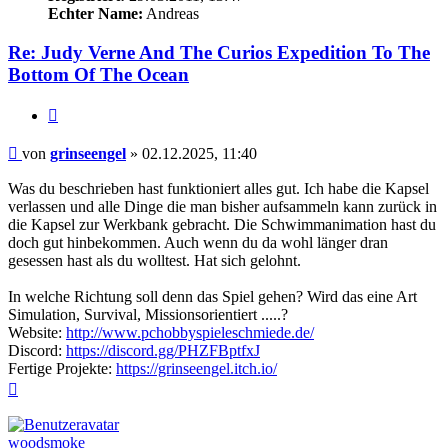
Echter Name:
Andreas
Re: Judy Verne And The Curios Expedition To The
Bottom Of The Ocean
Zitieren
Beitrag
von
grinseengel
»
02.12.2025, 11:40
Was du beschrieben hast funktioniert alles gut. Ich habe die Kapsel
verlassen und alle Dinge die man bisher aufsammeln kann zurück in
die Kapsel zur Werkbank gebracht. Die Schwimmanimation hast du
doch gut hinbekommen. Auch wenn du da wohl länger dran
gesessen hast als du wolltest. Hat sich gelohnt.
In welche Richtung soll denn das Spiel gehen? Wird das eine Art
Simulation, Survival, Missionsorientiert .....?
Website:
http://www.pchobbyspieleschmiede.de/
Discord:
https://discord.gg/PHZFBptfxJ
Fertige Projekte:
https://grinseengel.itch.io/
Nach
oben
woodsmoke