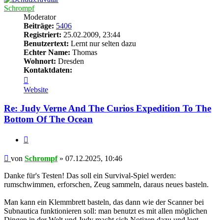
Schrompf
Moderator
Beiträge:
5406
Registriert:
25.02.2009, 23:44
Benutzertext:
Lernt nur selten dazu
Echter Name:
Thomas
Wohnort:
Dresden
Kontaktdaten:
Kontaktdaten
von
Website
Schrompf
Re: Judy Verne And The Curios Expedition To The
Bottom Of The Ocean
Zitieren
Beitrag
von
Schrompf
»
07.12.2025, 10:46
Danke für's Testen! Das soll ein Survival-Spiel werden:
rumschwimmen, erforschen, Zeug sammeln, daraus neues basteln.
Man kann ein Klemmbrett basteln, das dann wie der Scanner bei
Subnautica funktionieren soll: man benutzt es mit allen möglichen
Dingen in der Welt und Judy macht sich Notizen dazu und legt